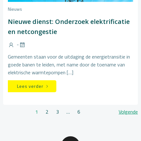
Nieuws
Nieuwe dienst: Onderzoek elektrificatie
en netcongestie
-
Gemeenten staan voor de uitdaging de energietransitie in
goede banen te leiden, met name door de toename van
elektrische warmtepompen […]
Lees verder
Berichten
Ber
Pagina
Pagina
Pagina
Pagina
1
2
3
…
6
Volgende
navigatie
nav