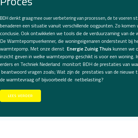
Proces
BDH denkt graag mee over verbetering van processen, de te voeren s
benaderen een situatie vanuit verschillende oogpunten. Zo komen
conclusie. Ook ontwikkelen we tools die de verduurzaming van de
De Warmtepompverkenner
,
die woningeigenaren ondersteunt bij 
warmtepomp. Met onze dienst
Energie Zuinig Thuis
kunnen we o
inzicht geven in welke warmtepomp geschikt is voor een woning.
I
erders en
Techniek Nederland
monitort BDH de prestaties van w
beantwoord vragen zoals;
W
at zijn de
prestaties
van de
nieuwe t
de
warmtevraag
of bijvoorbeeld de
netbelasting
?
LEES VERDER