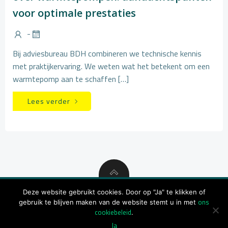
voor optimale prestaties
-
Bij adviesbureau BDH combineren we technische kennis
met praktijkervaring. We weten wat het betekent om een
warmtepomp aan te schaffen […]
Lees verder
Deze website gebruikt cookies. Door op "Ja" te klikken of
ons
gebruik te blijven maken van de website stemt u in met
© 2026 BDH
cookiebeleid
.
Ja