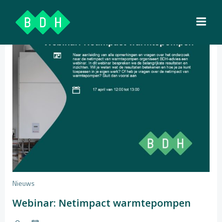
Ga
naar
de
inhoud
Nieuws
Webinar: Netimpact warmtepompen