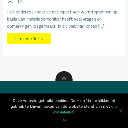
-
Het onderzoek naar de netimpact van warmtepompen op
basis van Installatiemonitor heeft veel vragen en
opmerkingen losgemaakt. In dit webinar lichten […]
Lees verder
© 2026 BDH
Deze website gebruikt cookies. Door op "Ja" te klikken of
ons
gebruik te blijven maken van de website stemt u in met
cookiebeleid
.
Ja