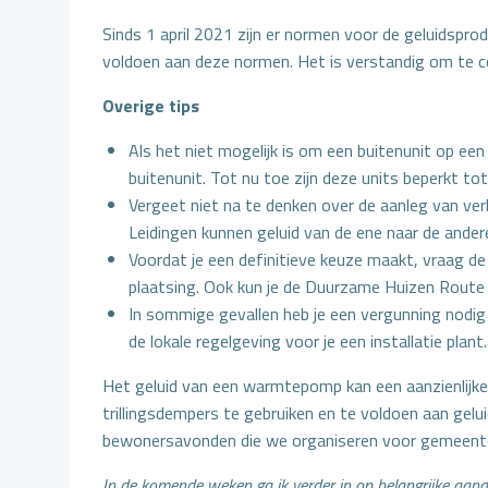
Sinds 1 april 2021 zijn er normen voor de geluidspro
voldoen aan deze normen. Het is verstandig om te c
Overige tips
Als het niet mogelijk is om een buitenunit op e
buitenunit. Tot nu toe zijn deze units beperkt 
Vergeet niet na te denken over de aanleg van ver
Leidingen kunnen geluid van de ene naar de andere
Voordat je een definitieve keuze maakt, vraag de i
plaatsing. Ook kun je de Duurzame Huizen Route 
In sommige gevallen heb je een vergunning nodig 
de lokale regelgeving voor je een installatie plant.
Het geluid van een warmtepomp kan een aanzienlijke 
trillingsdempers te gebruiken en te voldoen aan gel
bewonersavonden die we organiseren voor gemeenten
In de komende weken ga ik verder in op belangrijke aa