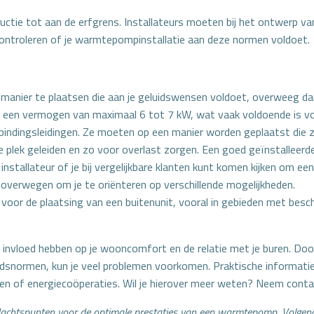
ductie tot aan de erfgrens. Installateurs moeten bij het ontwerp v
ontroleren of je warmtepompinstallatie aan deze normen voldoet.
en manier te plaatsen die aan je geluidswensen voldoet, overweeg
tot een vermogen van maximaal 6 tot 7 kW, wat vaak voldoende is 
bindingsleidingen. Ze moeten op een manier worden geplaatst die z
 plek geleiden en zo voor overlast zorgen. Een goed geïnstalleerde 
nstallateur of je bij vergelijkbare klanten kunt komen kijken om een
overwegen om je te oriënteren op verschillende mogelijkheden.
voor de plaatsing van een buitenunit, vooral in gebieden met besch
invloed hebben op je wooncomfort en de relatie met je buren. Door
uidsnormen, kun je veel problemen voorkomen. Praktische informatie
 of energiecoöperaties. Wil je hierover meer weten? Neem contact
ndachtspunten voor de optimale prestaties van een warmtepomp. Volgend