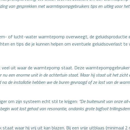
eiding van gesprekken met warmtepompgebruikers tips en uitleg voor h
bodem- of lucht-water warmtepomp overweegt, de geluidsproductie en
zichten en tips die je kunnen helpen om eventuele geluidsoverlast t
het veel uit waar de warmtepomp staat. Deze warmtepompgebruikers
u een enorme unit in de achtertuin staat. Maar hij staat uit het zicht 
 de installatie hebben we de buren gevraagd of ze last van de warm
er om zijn systeem echt stil te krijgen:
“De buitenunit van onze all
egin wat last gehad van resonantie, ondanks grote bigfoot trillingsdemp
staat waar hij vrij uit kan blazen. Bij een vrije uitblaas (minimaal