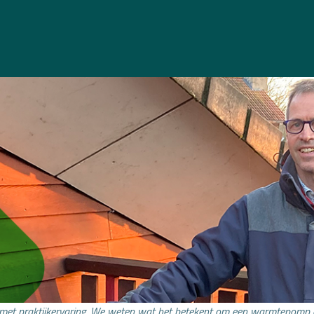
met praktijkervaring. We weten wat het betekent om een warmtepomp aa