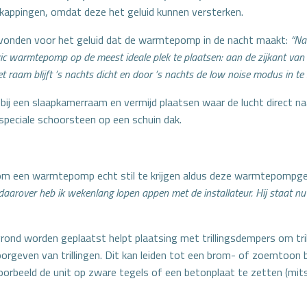
rkappingen, omdat deze het geluid kunnen versterken.
onden voor het geluid dat de warmtepomp in de nacht maakt:
“Na
tric warmtepomp op de meest ideale plek te plaatsen: aan de zijkant van d
et raam blijft ’s nachts dicht en door ’s nachts de low noise modus in te s
 bij een slaapkamerraam en vermijd plaatsen waar de lucht direct na
speciale schoorsteen op een schuin dak.
jn om een warmtepomp echt stil te krijgen aldus deze warmtepompge
arover heb ik wekenlang lopen appen met de installateur. Hij staat nu 
rond worden geplaatst helpt plaatsing met trillingsdempers om tril
oorgeven van trillingen. Dit kan leiden tot een brom- of zoemtoon b
orbeeld de unit op zware tegels of een betonplaat te zetten (mits 