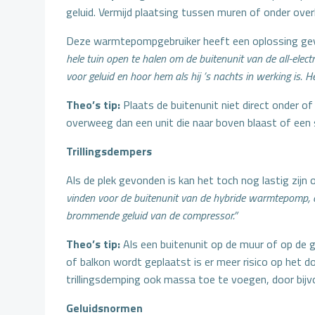
geluid. Vermijd plaatsing tussen muren of onder ove
Deze warmtepompgebruiker heeft een oplossing gev
hele tuin open te halen om de buitenunit van de all-elec
voor geluid en hoor hem als hij ’s nachts in werking is. H
Theo’s tip:
Plaats de buitenunit niet direct onder of
overweeg dan een unit die naar boven blaast of een 
Trillingsdempers
Als de plek gevonden is kan het toch nog lastig zi
vinden voor de buitenunit van de hybride warmtepomp, da
brommende geluid van de compressor.”
Theo’s tip:
Als een buitenunit op de muur of op de g
of balkon wordt geplaatst is er meer risico op het d
trillingsdemping ook massa toe te voegen, door bijvo
Geluidsnormen