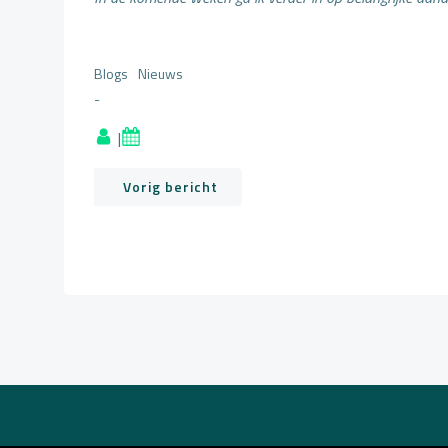
Blogs
Nieuws
-
|
Bericht
Vorig bericht
navigatie