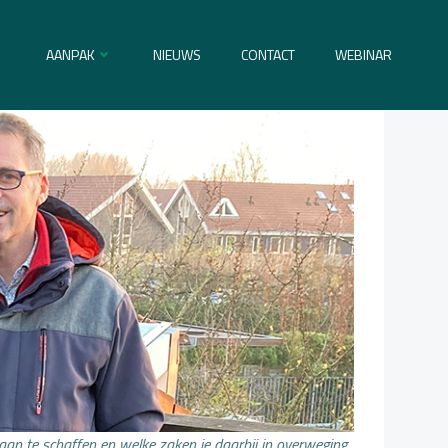
AANPAK
NIEUWS
CONTACT
WEBINAR
n te schaffen en welke zaken je daarbij in overweging