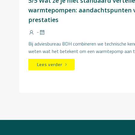
5/5 Wat ze je niet standaard vertell
warmtepompen: aandachtspunten v
prestaties
-
Bij adviesbureau BDH combineren we technische kenn
weten wat het betekent om een warmtepomp aan t
Lees verder