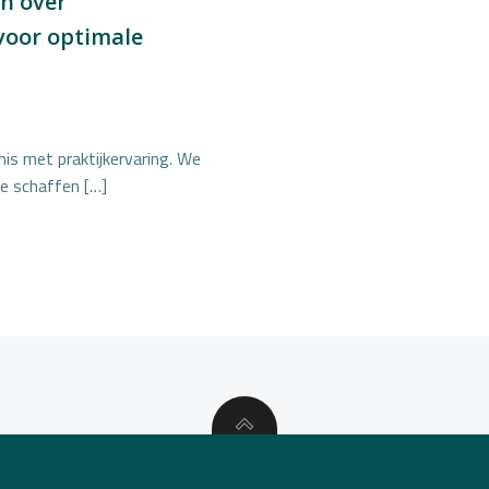
en over
oor optimale
is met praktijkervaring. We
e schaffen […]