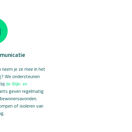
municatie
 neem je ze mee in het
ng?
We ondersteunen
bij
de Wijk- en
ants geven regelmatig
 bewonersavonden.
ompen of isoleren van
ng.