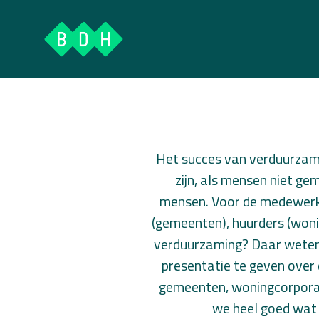
Ga
naar
de
inhoud
Het succes van verduurzam
zijn, als mensen niet ge
mensen. Voor de medewerke
(gemeenten), huurders (woni
verduurzaming? Daar weten 
presentatie te geven over
gemeenten, woningcorporat
we heel goed wat e