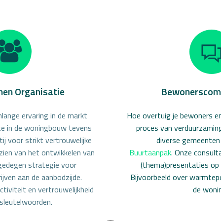
en Organisatie
Bewonerscom
nlange ervaring in de markt
Hoe overtuig je bewoners en
e in de woningbouw tevens
proces van verduurzami
j voor strikt vertrouwelijke
diverse gemeenten 
zien van het ontwikkelen van
Buurtaanpak
.
Onze consult
 gedegen strategie voor
(thema)presentaties op
jven aan de aanbodzijde.
Bijvoorbeeld over warmtep
ctiviteit en vertrouwelijkheid
de woni
j sleutelwoorden.