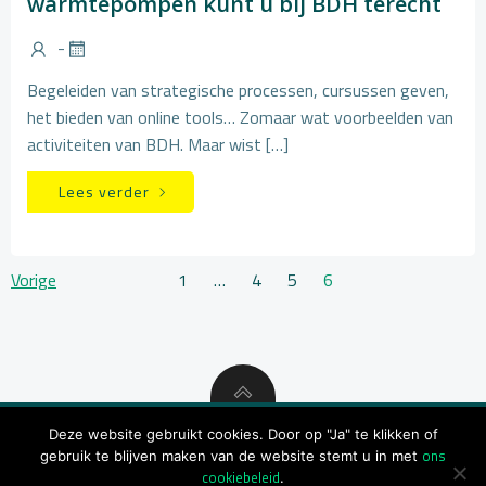
warmtepompen kunt u bij BDH terecht
-
Begeleiden van strategische processen, cursussen geven,
het bieden van online tools… Zomaar wat voorbeelden van
activiteiten van BDH. Maar wist […]
Lees verder
Berichten
Berichten
Pagina
Pagina
Pagina
Pagina
Vorige
1
…
4
5
6
navigatie
navigatie
Deze website gebruikt cookies. Door op "Ja" te klikken of
ons
gebruik te blijven maken van de website stemt u in met
© 2026 BDH
cookiebeleid
.