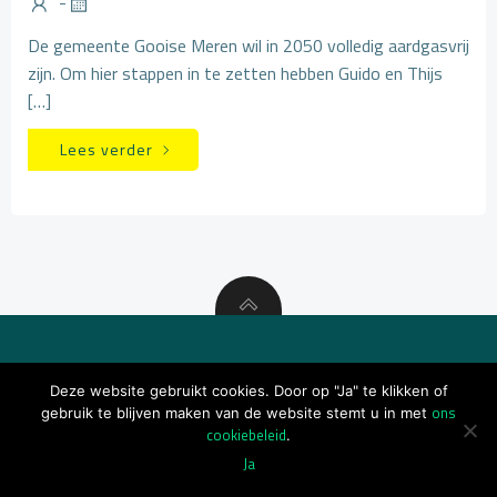
-
De gemeente Gooise Meren wil in 2050 volledig aardgasvrij
zijn. Om hier stappen in te zetten hebben Guido en Thijs
[…]
Lees verder
© 2026 BDH
Deze website gebruikt cookies. Door op "Ja" te klikken of
ons
gebruik te blijven maken van de website stemt u in met
cookiebeleid
.
Ja