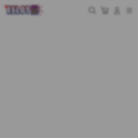
Skip
to
Cari
Troli
Login
Navigation
content