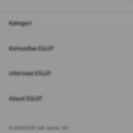
Buka
Footer Navigation
Kategori
Buka
Komunitas ESLOT
Buka
Informasi ESLOT
Buka
About ESLOT
© 2026 ESLOT. bdh-advies. 18+