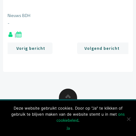
Nieuws BDH
-
|
Bericht
Bericht
Vorig bericht
Volgend bericht
navigatie
navigatie
Deze website gebruikt cookies. Door op "Ja" te klikken of
ons
gebruik te blijven maken van de website stemt u in met
© 2026 BDH
cookiebeleid
.
Ja