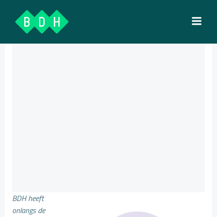
Ga
naar
de
inhoud
BDH heeft
onlangs de