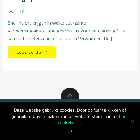
-
Snel inzicht krijgen in welke duurzame
verwarmingsinstallatie geschikt is voor een woning? Dat
kan met de Keuzehulp Duurzaam Verwarmen. De […]
Lees verder
Deze website gebruikt cookies. Door op "Ja" te klikken of
ons
gebruik te blijven maken van de website stemt u in met
© 2026 BDH
cookiebeleid
.
Ja