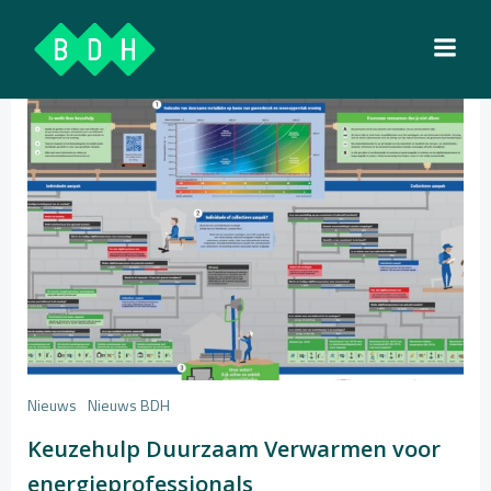
Ga
naar
de
inhoud
Nieuws
Nieuws BDH
Keuzehulp Duurzaam Verwarmen voor
energieprofessionals