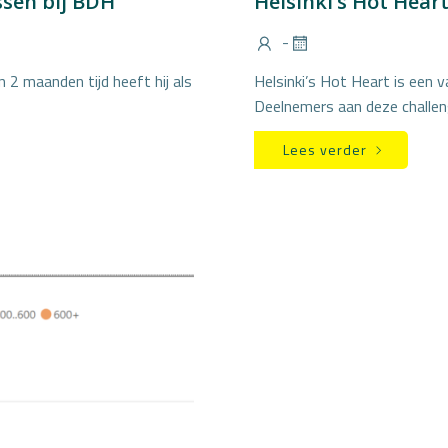
ssen bij BDH
Helsinki’s Hot Hear
-
2 maanden tijd heeft hij als
Helsinki’s Hot Heart is een v
Deelnemers aan deze challe
Lees verder