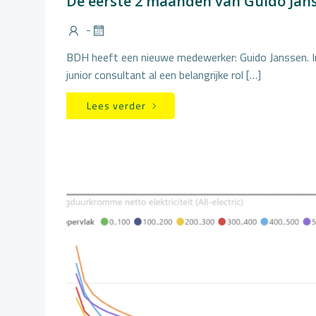
De eerste 2 maanden van Guido Jan
-
BDH heeft een nieuwe medewerker: Guido Janssen. In 
junior consultant al een belangrijke rol […]
Lees verder